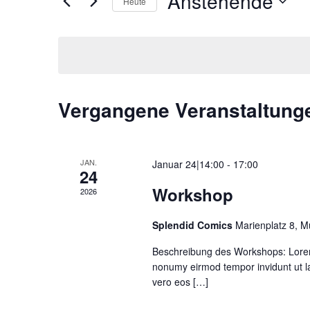
Anstehende
Heute
Ansichten,
Schlüsselwort.
Datum
Navigation
wählen.
Vergangene Veranstaltung
JAN.
Januar 24|14:00
-
17:00
24
Workshop
2026
Splendid Comics
Marienplatz 8, 
Beschreibung des Workshops: Lorem 
nonumy eirmod tempor invidunt ut l
vero eos […]