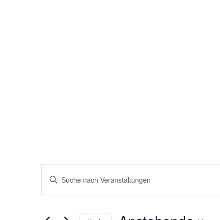
Veranstaltungen
Bitte
Schlüsselwort
Suche
eingeben.
Suche
und
nach
Veranstaltungen