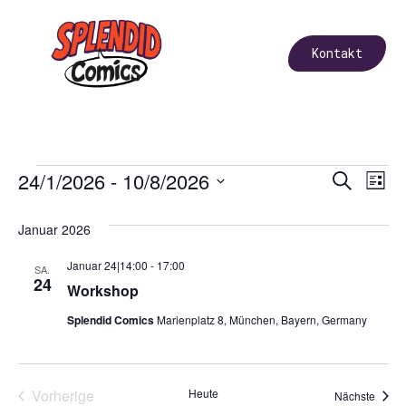
Kontakt
Vera
Ve
24/1/2026
 - 
10/8/2026
Suche
List
Datum
An
Such
wählen.
Januar 2026
Na
und
Januar 24|14:00
-
17:00
SA.
Ansi
24
Workshop
Navi
Splendid Comics
Marienplatz 8, München, Bayern, Germany
Veranstaltungen
Vorherige
Heute
Veran
Nächste