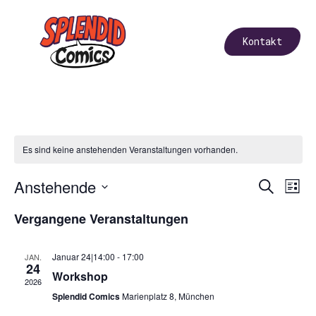
Kontakt
Es sind keine anstehenden Veranstaltungen vorhanden.
Vera
Ve
Anstehende
Suche
List
Datum
An
Such
wählen.
Vergangene Veranstaltungen
Na
und
Januar 24|14:00
-
17:00
JAN.
Ansi
24
Workshop
2026
Navi
Splendid Comics
Marienplatz 8, München